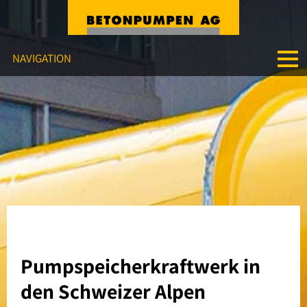
NAVIGATION
ÜBER UNS
ANGEBOT
MASCHINEN
REFERENZEN
DOWNLOADS
Pumpspeicherkraftwerk in
KONTAKT
den Schweizer Alpen